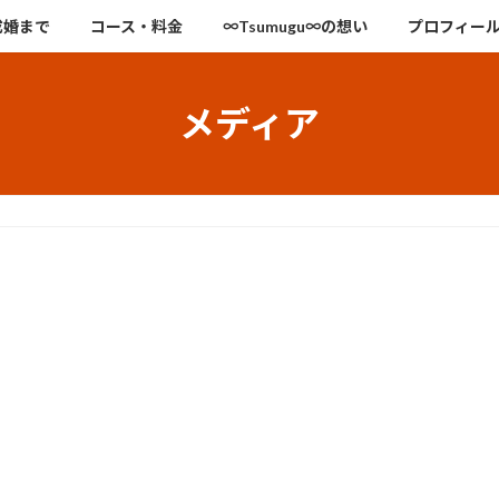
成婚まで
コース・料金
∞Tsumugu∞の想い
プロフィー
メディア