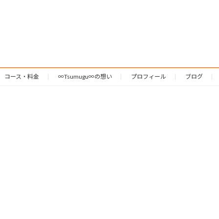
コース・料金
∞Tsumugu∞の想い
プロフィール
ブログ