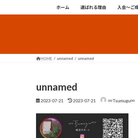
コ
ナ
ホーム
選ばれる理由
入会～ご
ン
ビ
テ
ゲ
ン
ー
ツ
シ
へ
ョ
ス
ン
キ
に
HOME
unnamed
unnamed
ッ
移
プ
動
unnamed
最
2023-07-21
2023-07-21
∞Tsumugu∞
終
更
新
日
時
: