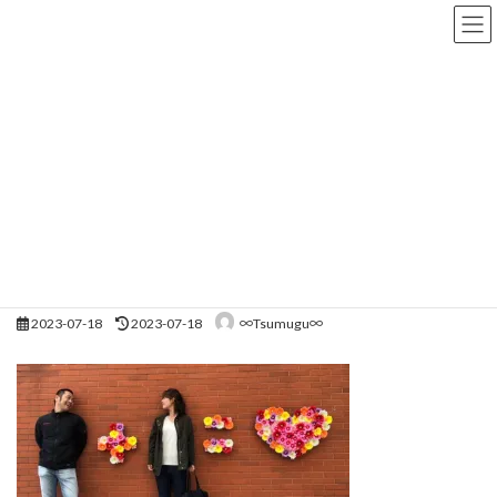
コ
ナ
ン
ビ
テ
ゲ
ン
ー
ツ
シ
へ
ョ
メディア
ス
ン
キ
に
ッ
移
プ
動
HOME
IMG_4041
IMG_4041
IMG_4041
最
2023-07-18
2023-07-18
∞Tsumugu∞
終
更
新
日
時
: